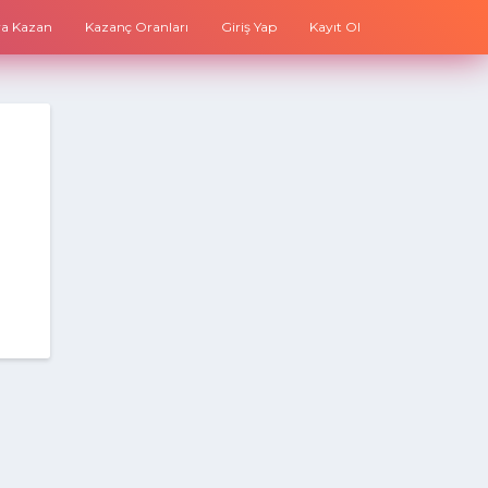
ara Kazan
Kazanç Oranları
Giriş Yap
Kayıt Ol